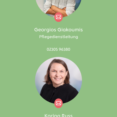
Georgios Giakoumis
Pflegedienstleitung
02305 96380
Karina Russ